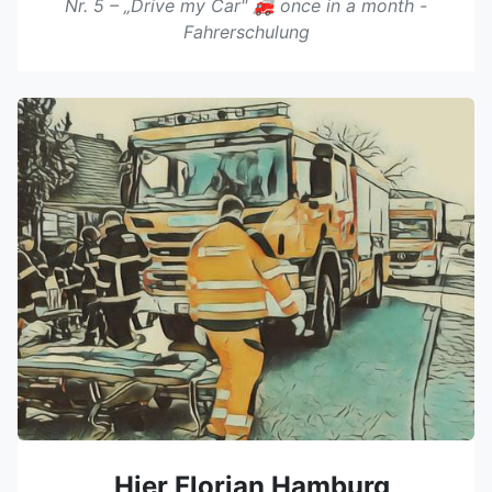
Nr. 5 – „Drive my Car" 🚒 once in a month -
Fahrerschulung
„Hier Florian Hamburg